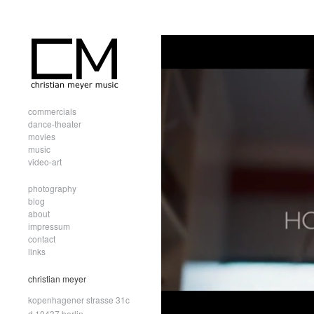
commercials
dance-theater
movies
music
video-art
photography
blog
about
impressum
contact
links
christian meyer
kopenhagener strasse 31c
d.10437 berlin