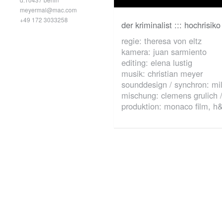
meyermal@mac.com
+49 172 3033258
der kriminalist ::: hochrisiko
regie: theresa von eltz
kamera: juan sarmiento
editing: elena lustig
musik: christian meyer
sounddesign / synchron: mi
mischung: clemens grulich 
produktion: monaco film, h